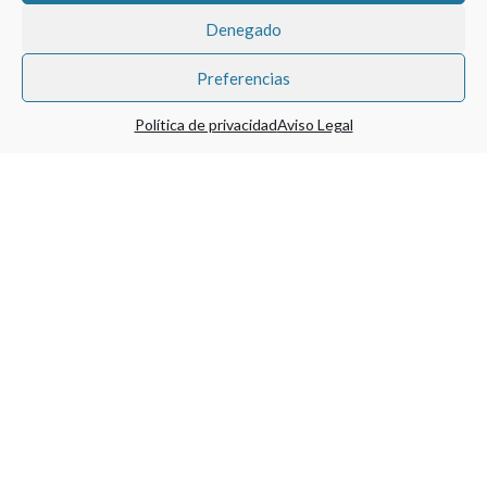
Denegado
Análisis
Preferencias
Publicamos research “sponsored” e independiente sobre
compañías cotizadas en el mercado español, distribuido a
Política de privacidad
Aviso Legal
través de LSEG, Bloomberg y BME Growth. Nuestro
análisis cubre los momentos críticos del calendario
bursátil con un estándar de rigor institucional.
ALCANCE
De España al mundo, del mundo a
España
Nuestra trayectoria profesional nos ha llevado a
trabajar en los cinco continentes, tanto en mercados